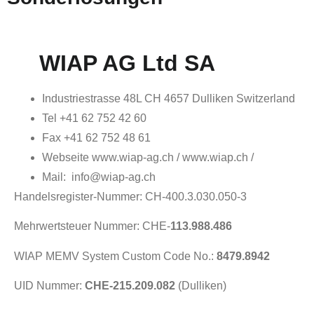
WIAP AG L
t
d SA
Industriestrasse 48L CH 4657 Dulliken Switzerland
Tel +41 62 752 42 60
Fax +41 62 752 48 61
Webseite www.wiap-ag.ch / www.wiap.ch /
Mail: info@wiap-ag.ch
Handelsregister-Nummer: CH-400.3.030.050-3
Mehrwertsteuer Nummer: CHE-
113.988.486
WIAP MEMV System Custom Code No.:
8479.8942
UID Nummer:
CHE-215.209.082
(Dulliken)