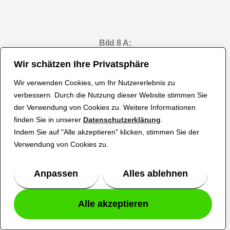
Bild 8 A:
Der Portallader WIAP PL2 ist für ein
Wir schätzen Ihre Privatsphäre
Werkstückgewicht von 2 x 7 kg ausgelegt
Wir verwenden Cookies, um Ihr Nutzererlebnis zu
und ermöglicht einen Eilgang von 135
verbessern. Durch die Nutzung dieser Website stimmen Sie
Metern pro Minute. Zusätzlich ist eine
der Verwendung von Cookies zu. Weitere Informationen
Querverfahrweg-Achse als weitere CNC
finden Sie in unserer
Datenschutzerklärung
.
Achse konzipiert, die es ermöglicht, die
Indem Sie auf "Alle akzeptieren" klicken, stimmen Sie der
Teile beliebig auf- und abzulegen.
Verwendung von Cookies zu.
Anpassen
Alles ablehnen
Alle akzeptieren
German